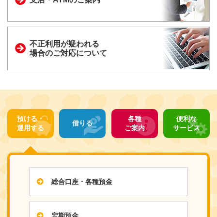
不正利用が疑われる
場合のご対応について
預ける・
各種
便利な
借りる
運用する
ご案内
サービス
総合口座・各種預金
定期預金