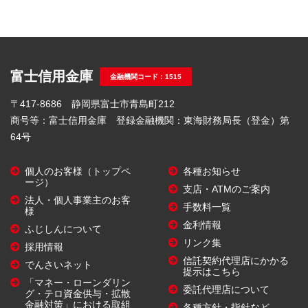
富士信用金庫
金融機関コード：1515
〒417-8686 静岡県富士市青島町212
商号等：富士信用金庫 登録金融機関：東海財務局長（登金）第
64号
個人のお客様（トップペ
各種お知らせ
ージ）
支店・ATMのご案内
法人・個人事業主のお客
手数料一覧
様
金利情報
ふじしんについて
リンク集
採用情報
信託契約代理店にかかる
でんさいネット
提示はこちら
「マネー・ローンダリン
委託代理店について
グ・テロ資金供与・拡散
金融対策」における取組
各種方針・指針など