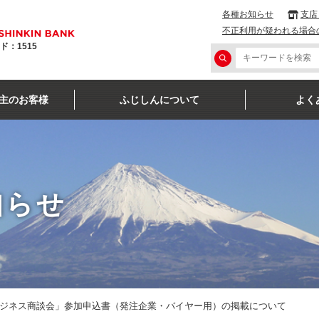
各種お知らせ
支店
不正利用が疑われる場合
ド：1515
主のお客様
ふじしんについて
よく
知らせ
ジネス商談会」参加申込書（発注企業・バイヤー用）の掲載について