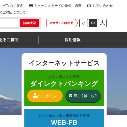
・ATMのご案内
キャッシュカードの紛失、盗難
お問い合わせ
のご対応について
大
中
小
あるご質問
採用情報
インターネットサービス
おもに個人のお客様
ダイレクトバンキング
ログイン
詳しくはこちら
おもに法人・個人事業主のお客様
WEB-FB